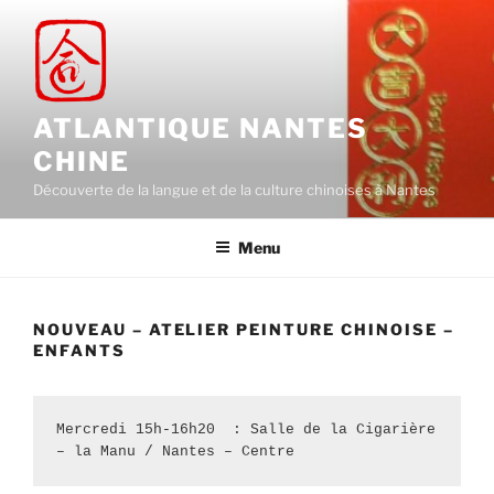
Aller
au
contenu
principal
ATLANTIQUE NANTES
CHINE
Découverte de la langue et de la culture chinoises à Nantes
Menu
NOUVEAU – ATELIER PEINTURE CHINOISE –
ENFANTS
Mercredi 15h-16h20  : Salle de la Cigarière 
– la Manu / Nantes – Centre