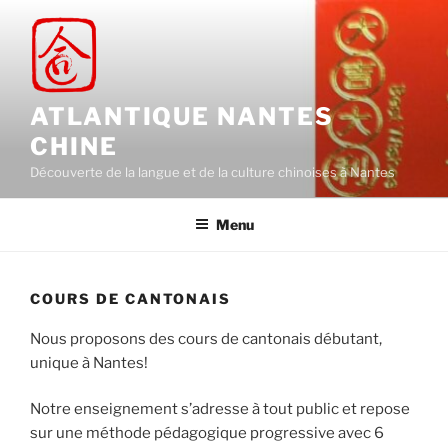
Aller
au
contenu
principal
ATLANTIQUE NANTES
CHINE
Découverte de la langue et de la culture chinoises à Nantes
Menu
COURS DE CANTONAIS
Nous proposons des cours de cantonais débutant,
unique à Nantes!
Notre enseignement s’adresse à tout public et repose
sur une méthode pédagogique progressive avec 6