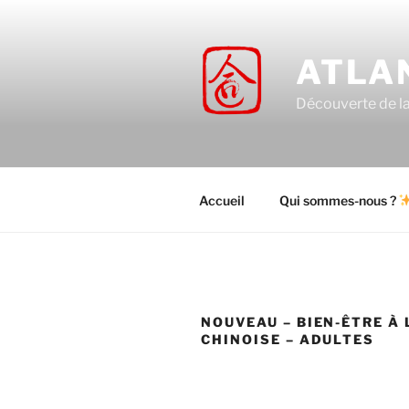
Aller
au
contenu
ATLA
principal
Découverte de la 
Accueil
Qui sommes-nous ?
NOUVEAU – BIEN-ÊTRE À 
CHINOISE – ADULTES