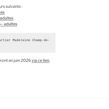
rs suivants :
tes
 adultes
»
– adultes
artier Madeleine Champ-de-
ont en juin 2026
via ce lien
,