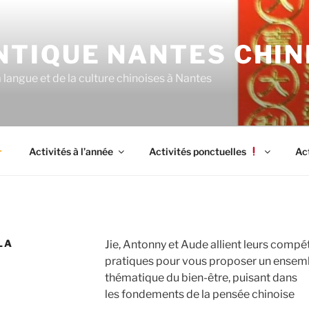
NTIQUE NANTES CHIN
langue et de la culture chinoises à Nantes
Activités à l’année
Activités ponctuelles
Ac
LA
Jie, Antonny et Aude allient leurs comp
pratiques pour vous proposer un ensemb
thématique du bien-être, puisant dans
les fondements de la pensée chinoise