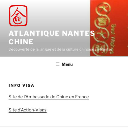
Aller
au
contenu
principal
ATLANTIQUE NANTES
CHINE
Découverte de la langue et de la culture chinoises à Nantes
Menu
INFO VISA
Site de l’Ambassade de Chine en France
Site d’Action-Visas