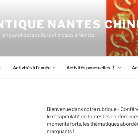
NTIQUE NANTES CHIN
langue et de la culture chinoises à Nantes
Activités à l’année
Activités ponctuelles
Ac
Bienvenue dans notre rubrique « Conféren
le récapitulatif de toutes les conférenc
moments forts, les thématiques abordées
marquants !