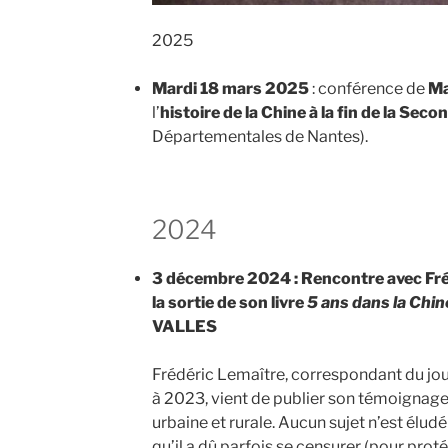
2025
Mardi 18 mars 2025
: conférence de
M
l’
histoire de la Chine à la fin de la Se
Départementales de Nantes).
2024
3 décembre 2024 : Rencontre avec Fréd
la sortie de son livre
5 ans dans la Chin
VALLES
Frédéric Lemaître, correspondant du jo
à 2023, vient de publier son témoignage s
urbaine et rurale. Aucun sujet n’est élud
qu’il a dû parfois se censurer (pour proté