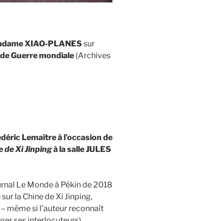
adame XIAO-PLANES
sur
conde Guerre mondiale
(Archives
éric Lemaître à l’occasion de
e de Xi Jinping
à la salle JULES
urnal Le Monde à Pékin de 2018
ur la Chine de Xi Jinping,
é – même si l’auteur reconnaît
ger ses interlocuteurs).