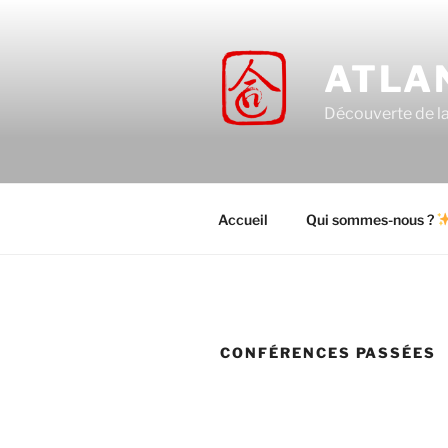
Aller
au
contenu
ATLA
principal
Découverte de la 
Accueil
Qui sommes-nous ?
CONFÉRENCES PASSÉES