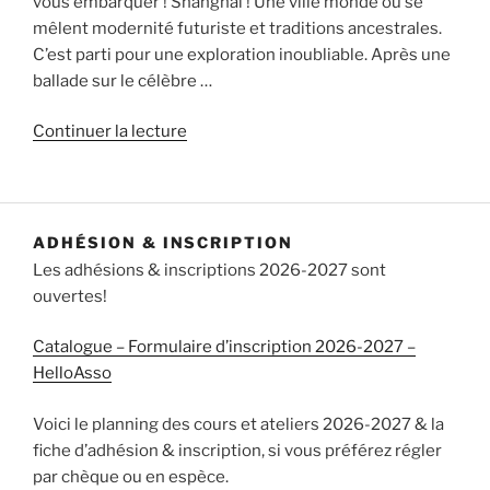
vous embarquer ! Shanghai ! Une ville monde où se
mêlent modernité futuriste et traditions ancestrales.
C’est parti pour une exploration inoubliable. Après une
ballade sur le célèbre …
de
Continuer la lecture
« La
Chine
du
sud
ADHÉSION & INSCRIPTION
Est
Les adhésions & inscriptions 2026-2027 sont
:
ouvertes!
de
l’étonnante
Catalogue – Formulaire d’inscription 2026-2027 –
Shanghai
HelloAsso
aux
villages
Voici le planning des cours et ateliers 2026-2027 & la
antiques
fiche d’adhésion & inscription, si vous préférez régler
de
par chèque ou en espèce.