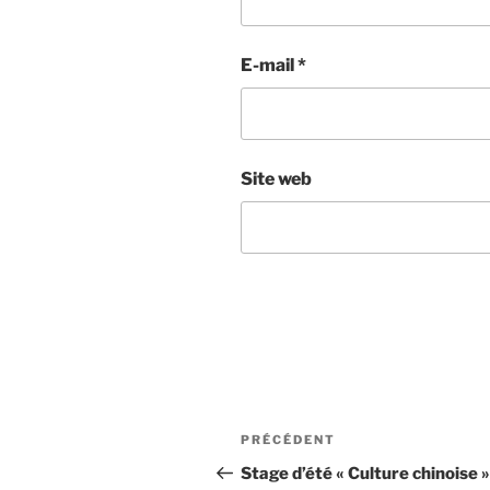
E-mail
*
Site web
Navigation
Article
PRÉCÉDENT
de
précédent
Stage d’été « Culture chinoise »