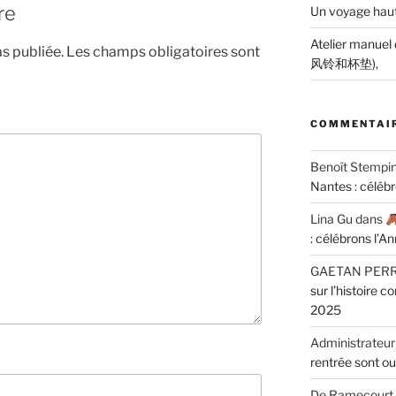
re
Un voyage haut
Atelier manuel
s publiée.
Les champs obligatoires sont
风铃和杯垫),
COMMENTAIR
Benoît Stempi
Nantes : céléb
Lina Gu
dans
: célébrons l’A
GAETAN PER
sur l’histoire 
2025
Administrateur
rentrée sont ou
De Ramecourt