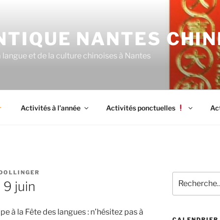
NTIQUE NANTES CHIN
langue et de la culture chinoises à Nantes
Activités à l’année
Activités ponctuelles
Ac
DOLLINGER
Recherche
 9 juin
pour
:
e à la Fête des langues : n’hésitez pas à
CALENDRIER