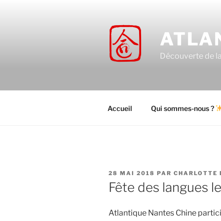
Aller
au
contenu
ATLA
principal
Découverte de la 
Accueil
Qui sommes-nous ?
PUBLIÉ
28 MAI 2018
PAR
CHARLOTTE 
LE
Fête des langues le
Atlantique Nantes Chine particip