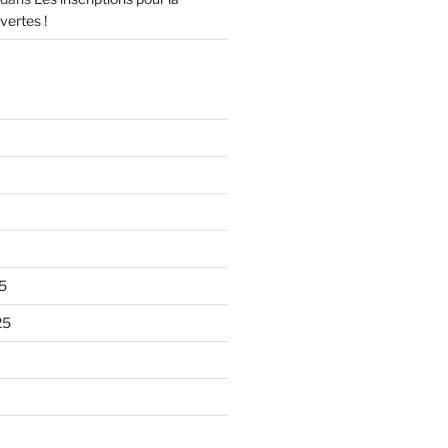
vertes !
5
25