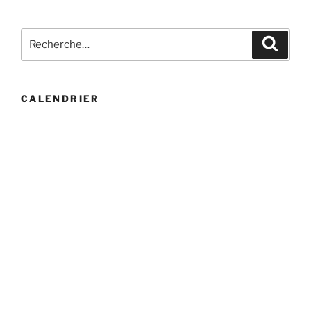
Recherche
Recher
pour
:
CALENDRIER