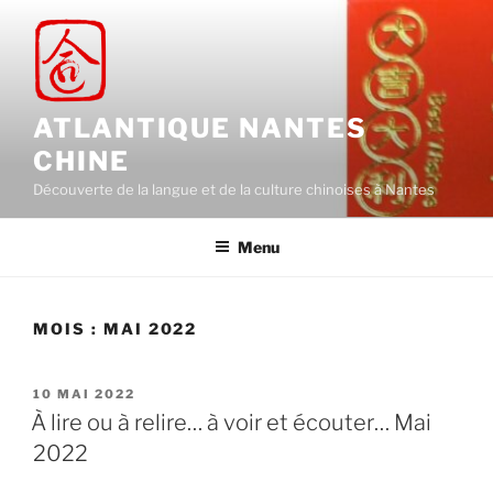
Aller
au
contenu
principal
ATLANTIQUE NANTES
CHINE
Découverte de la langue et de la culture chinoises à Nantes
Menu
MOIS :
MAI 2022
PUBLIÉ
10 MAI 2022
LE
À lire ou à relire… à voir et écouter… Mai
2022