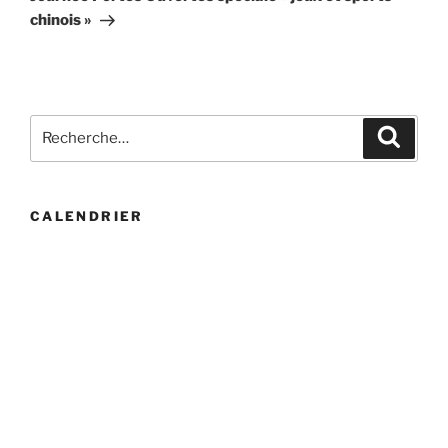
chinois »
Recherche
Recher
pour
:
CALENDRIER