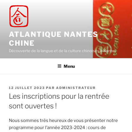
Aller
au
contenu
principal
ATLANTIQUE NANTES
CHINE
Découverte de la langue et de la culture chinoises à Nantes
Menu
PUBLIÉ
12 JUILLET 2023
PAR
ADMINISTRATEUR
LE
Les inscriptions pour la rentrée
sont ouvertes !
Nous sommes très heureux de vous présenter notre
programme pour l’année 2023-2024 : cours de