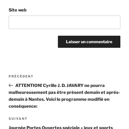
Site web
Navigation
Article
PRÉCÉDENT
de
précédent
ATTENTION! Cyrille J. D. JAVARY ne pourra
l’article
malheureusement pas être présent demain et après-
demain à Nantes. Voici le programme modifié en
conséquence:
Article
SUIVANT
suivant
Journée Portes Ouvertes spéciale « jeux et sports