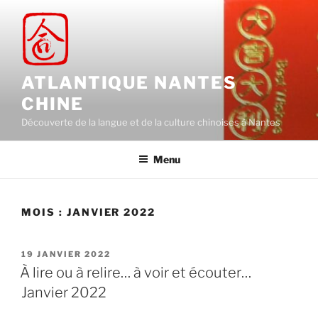
Aller
au
contenu
principal
ATLANTIQUE NANTES
CHINE
Découverte de la langue et de la culture chinoises à Nantes
Menu
MOIS :
JANVIER 2022
PUBLIÉ
19 JANVIER 2022
LE
À lire ou à relire… à voir et écouter…
Janvier 2022