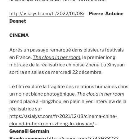
http://asialyst.com/fr/2022/01/08/
–
Pierre-Antoine
Donnet
CINEMA
Après un passage remarqué dans plusieurs festivals
en France,
The cloud in her room
,
le premier long
métrage de la réalisatrice chinoise Zheng Lu Xinyuan
sortira en salles ce mercredi 22 décembre.
Le film explore la fragilité des relations humaines dans
un noir et blanc photogénique.
The cloud in her room
prend place à Hangzhou, en plein hiver. Interview de la
réalisatrice sur
https://asialyst.com/fr/2021/12/18/cinema-chine-
clound-in-her-room-zheng-lu-xinyuan/
–
Gwenaël Germain
Bande annonce :
https://vimeo.com/374393823?