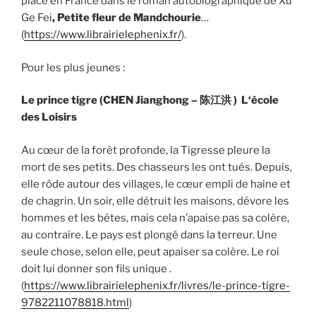
place en France dans le roman autobiographique de Xu
Ge Fei
, Petite fleur de Mandchourie
…
(
https://www.librairielephenix.fr/
).
Pour les plus jeunes :
Le prince tigre (CHEN Jianghong –
陈江洪
) L
‘éc
ole
des Loisirs
Au cœur de la forêt profonde, la Tigresse pleure la
mort de ses petits. Des chasseurs les ont tués. Depuis,
elle rôde autour des villages, le cœur empli de haine et
de chagrin. Un soir, elle détruit les maisons, dévore les
hommes et les bêtes, mais cela n’apaise pas sa colère,
au contraire. Le pays est plongé dans la terreur. Une
seule chose, selon elle, peut apaiser sa colère. Le roi
doit lui donner son fils unique .
(
https://www.librairielephenix.fr/livres/le-prince-tigre-
9782211078818.html
)