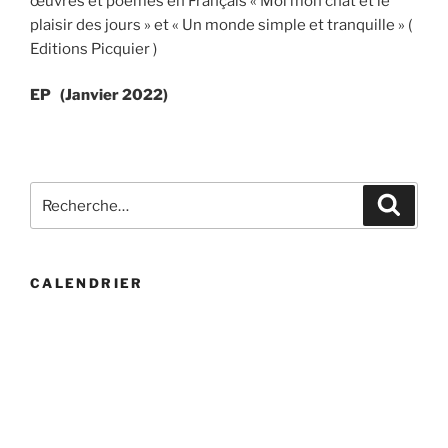
œuvres et poèmes en Français « Moi mon chat et le
plaisir des jours » et « Un monde simple et tranquille » (
Editions Picquier )
EP (Janvier 2022)
Recherche
Recher
pour
:
CALENDRIER