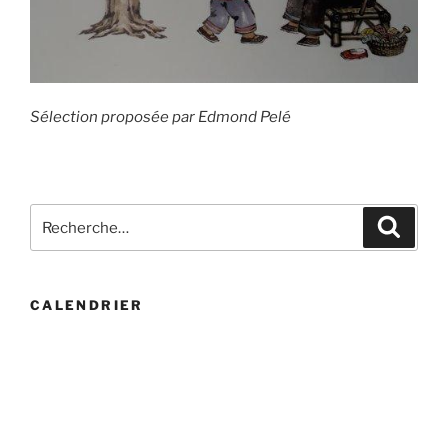
Sélection proposée par Edmond Pelé
Recherche
Recher
pour
:
CALENDRIER