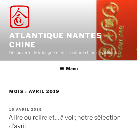
Aller
au
contenu
principal
ATLANTIQUE NANTES
CHINE
Découverte de la langue et de la culture chinoises à Nantes
Menu
MOIS :
AVRIL 2019
PUBLIÉ
15 AVRIL 2019
LE
A lire ou relire et… à voir, notre sélection
d’avril