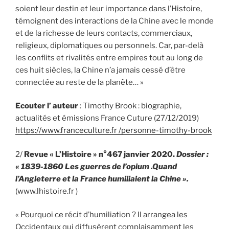
soient leur destin et leur importance dans l’Histoire,
témoignent des interactions de la Chine avec le monde
et de la richesse de leurs contacts, commerciaux,
religieux, diplomatiques ou personnels. Car, par-delà
les conflits et rivalités entre empires tout au long de
ces huit siècles, la Chine n’a jamais cessé d’être
connectée au reste de la planète… »
Ecouter l’ auteur
: Timothy Brook : biographie,
actualités et émissions France Cuture (27/12/2019)
https://www.franceculture.fr /personne-timothy-brook
2/
Revue « L’Histoire » n°467 janvier 2020.
Dossier :
« 1839-1860 Les guerres de l’opium .Quand
l’Angleterre et la France humiliaient la Chine ».
(www.lhistoire.fr )
« Pourquoi ce récit d’humiliation ? Il arrangea les
Occidentaux qui diffusèrent complaisamment les