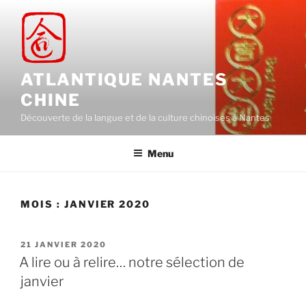
Aller
au
contenu
principal
ATLANTIQUE NANTES
CHINE
Découverte de la langue et de la culture chinoises à Nantes
Menu
MOIS :
JANVIER 2020
PUBLIÉ
21 JANVIER 2020
LE
A lire ou à relire… notre sélection de
janvier