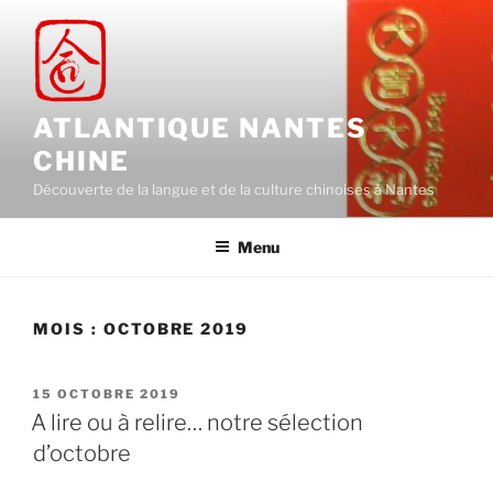
Aller
au
contenu
principal
ATLANTIQUE NANTES
CHINE
Découverte de la langue et de la culture chinoises à Nantes
Menu
MOIS :
OCTOBRE 2019
PUBLIÉ
15 OCTOBRE 2019
LE
A lire ou à relire… notre sélection
d’octobre