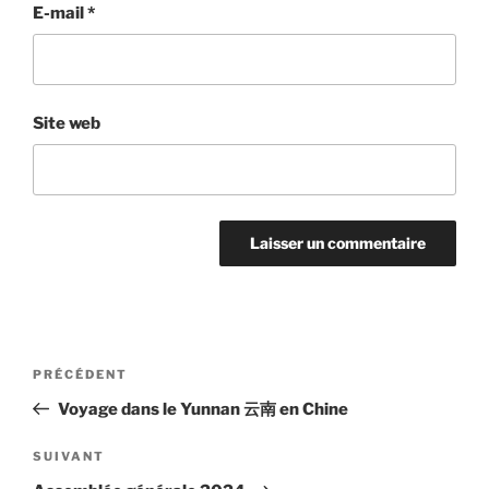
E-mail
*
Site web
Navigation
Article
PRÉCÉDENT
de
précédent
Voyage dans le Yunnan 云南 en Chine
l’article
Article
SUIVANT
suivant