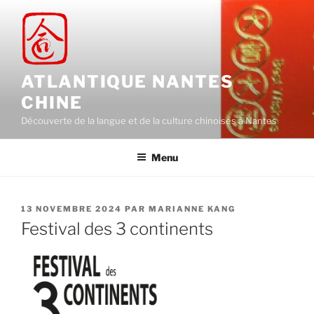
Aller
au
contenu
principal
ATLANTIQUE NANTES
CHINE
Découverte de la langue et de la culture chinoises à Nantes
Menu
PUBLIÉ
13 NOVEMBRE 2024
PAR
MARIANNE KANG
LE
Festival des 3 continents