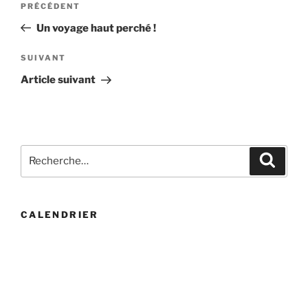
Article
PRÉCÉDENT
de
précédent
Un voyage haut perché !
l’article
Article
SUIVANT
suivant
Article suivant
Recherche
Recher
pour
:
CALENDRIER