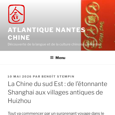
Aller
au
contenu
principal
ATLANTIQUE NANTES
CHINE
Découverte de la langue et de la culture chinoises à Nantes
Menu
PUBLIÉ
10 MAI 2026
PAR
BENOÎT STEMPIN
LE
La Chine du sud Est : de l’étonnante
Shanghai aux villages antiques de
Huizhou
Tout va commencer par un surprenant voyage dans le