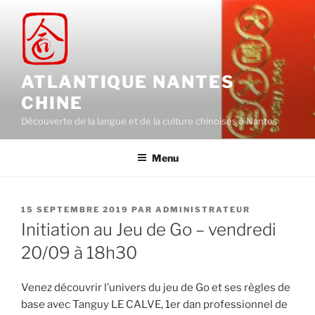
Aller
au
contenu
principal
ATLANTIQUE NANTES
CHINE
Découverte de la langue et de la culture chinoises à Nantes
Menu
PUBLIÉ
15 SEPTEMBRE 2019
PAR
ADMINISTRATEUR
LE
Initiation au Jeu de Go – vendredi
20/09 à 18h30
Venez découvrir l’univers du jeu de Go et ses règles de
base avec Tanguy LE CALVE, 1er dan professionnel de