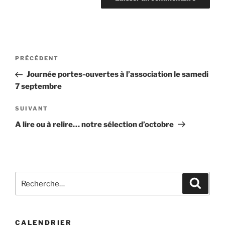
Navigation
Article
PRÉCÉDENT
de
précédent
Journée portes-ouvertes à l’association le samedi
l’article
7 septembre
Article
SUIVANT
suivant
A lire ou à relire… notre sélection d’octobre
Recherche
Recher
pour
:
CALENDRIER