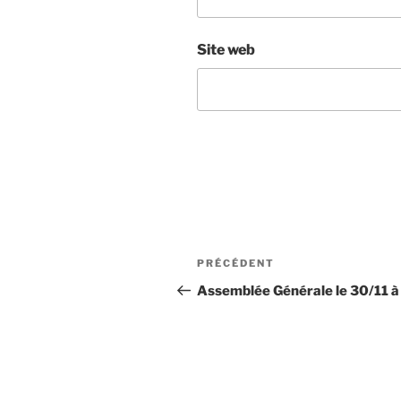
Site web
Navigation
Article
PRÉCÉDENT
de
précédent
Assemblée Générale le 30/11 à
l’article