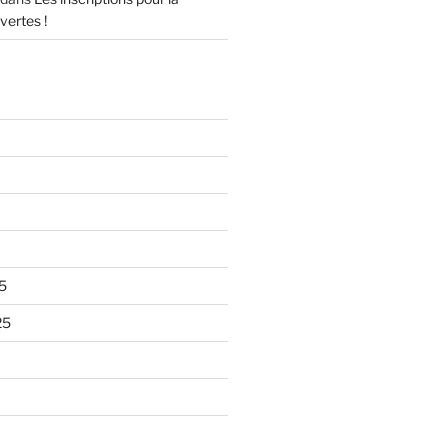
vertes !
5
25