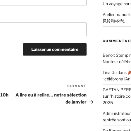
Un voyage haut
Atelier manuel
风铃和杯垫),
COMMENTAIR
Benoît Stempi
Nantes : céléb
Lina Gu
dans
: célébrons l’A
SUIVANT
Article
GAETAN PER
suivant
 10h
A lire ou à relire… notre sélection
sur l’histoire 
de janvier
2025
Administrateur
rentrée sont ou
De Ramecourt