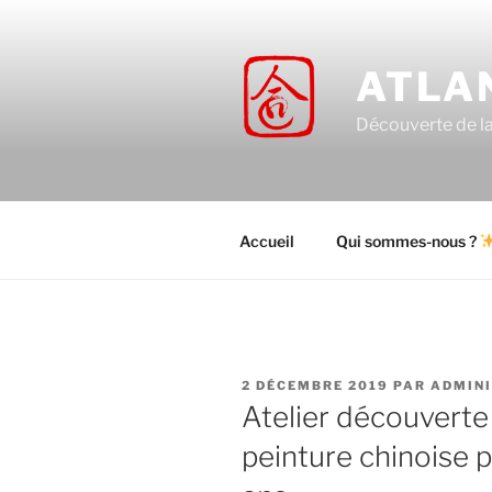
Aller
au
contenu
ATLA
principal
Découverte de la 
Accueil
Qui sommes-nous ?
PUBLIÉ
2 DÉCEMBRE 2019
PAR
ADMIN
LE
Atelier découverte d
peinture chinoise p