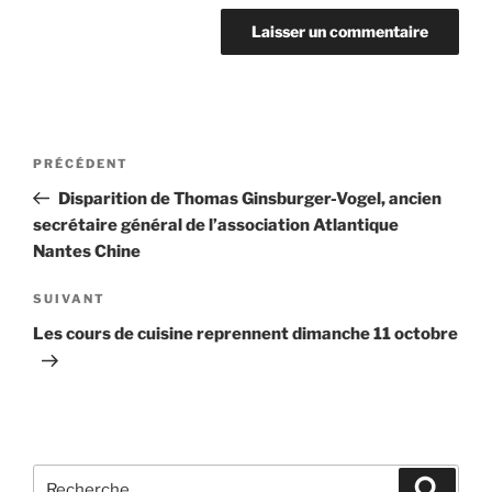
Navigation
Article
PRÉCÉDENT
de
précédent
Disparition de Thomas Ginsburger-Vogel, ancien
l’article
secrétaire général de l’association Atlantique
Nantes Chine
Article
SUIVANT
suivant
Les cours de cuisine reprennent dimanche 11 octobre
Recherche
Recher