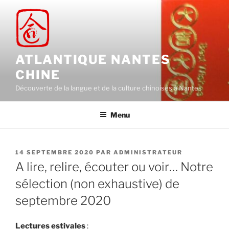
Aller
au
contenu
principal
ATLANTIQUE NANTES
CHINE
Découverte de la langue et de la culture chinoises à Nantes
Menu
PUBLIÉ
14 SEPTEMBRE 2020
PAR
ADMINISTRATEUR
LE
A lire, relire, écouter ou voir… Notre
sélection (non exhaustive) de
septembre 2020
Lectures estivales
: