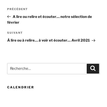
Navigation
Article
PRÉCÉDENT
de
précédent
A lire ou relire et écouter… notre sélection de
l’article
février
Article
SUIVANT
suivant
À lire ou à relire… à voir et écouter… Avril 2021
Recherche
Recher
pour
:
CALENDRIER