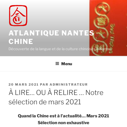
Aller
au
contenu
principal
ATLANTIQUE NANTES
CHINE
Découverte de la langue et de la culture chinoises à Nantes
Menu
PUBLIÉ
20 MARS 2021
PAR
ADMINISTRATEUR
LE
À LIRE… OU À RELIRE … Notre
sélection de mars 2021
Quand la Chine est à l’actualité… Mars 2021
Sélection non exhaustive