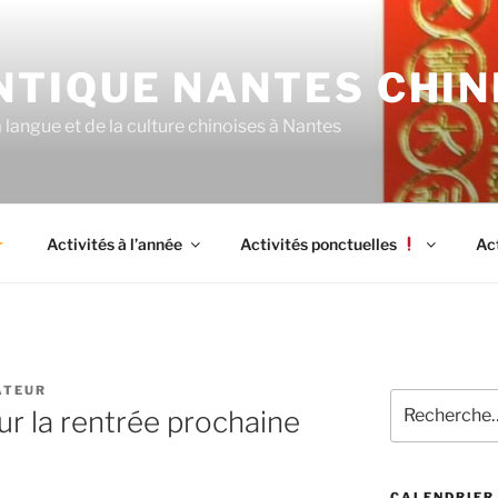
NTIQUE NANTES CHIN
langue et de la culture chinoises à Nantes
Activités à l’année
Activités ponctuelles
Ac
ATEUR
Recherche
ur la rentrée prochaine
pour
:
CALENDRIER