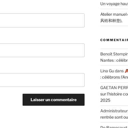
Un voyage haut
Atelier manuel
风铃和杯垫),
COMMENTAIR
Benoît Stempi
Nantes : céléb
Lina Gu
dans
: célébrons l’A
GAETAN PER
sur l’histoire 
2025
Administrateur
rentrée sont ou
De Ramecourt