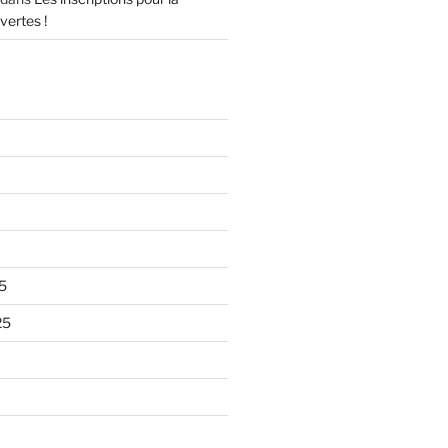
vertes !
5
25