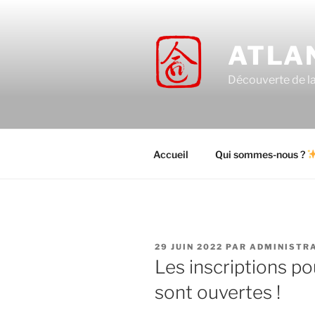
Aller
au
contenu
ATLA
principal
Découverte de la 
Accueil
Qui sommes-nous ?
PUBLIÉ
29 JUIN 2022
PAR
ADMINISTR
LE
Les inscriptions po
sont ouvertes !