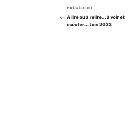
Navigation
Article
PRÉCÉDENT
de
précédent
À lire ou à relire… à voir et
écouter… Juin 2022
l’article