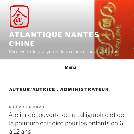
Aller
au
contenu
principal
ATLANTIQUE NANTES
CHINE
Découverte de la langue et de la culture chinoises à Nantes
Menu
AUTEUR/AUTRICE :
ADMINISTRATEUR
PUBLIÉ
6 FÉVRIER 2020
LE
Atelier découverte de la calligraphie et de
la peinture chinoise pour les enfants de 6
à 12 ans