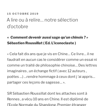
PUBLIÉ
15 OCTOBRE 2019
LE
A lire ou à relire… notre sélection
d’octobre
«
Comment devenir aussi sage qu’un chinois ? »
Sébastien Roussillat ( Ed. L’iconoclaste )
« Cela fait dix ans que je vis en Chine… Ce livre… il ne
faudrait en aucun cas le considérer comme un essai ni
comme un traité de philosophie chinoise… Des lettres
imaginaires , un échange fictif ( avec 12 auteurs ,
poètes …) …rendre hommage à ceux dont j ‘ai appris…
partager ces leçons de sagesse… ».
SR Sébastien Roussillat dont les attaches sont à
Rennes , a vécu 10 ans en Chine. Il est diplômé de
l’Ecole Normale du Shandong. Premier étranger