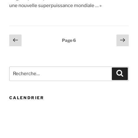
une nouvelle superpuissance mondiale … »
Pagination
Page
Page
Page
6
précédente
suiv
des
publications
Recherche
Recher
pour
:
CALENDRIER