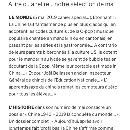
LE
A lire ou à relire… notre sélection de mai
LE MONDE
(5 mai 2019 cahier spécial… ). Etonnant ! «
La Chine fait fantasmer de plus en plus d’ados qui en
adoptent les codes culturels : de la C-pop ( musique
populaire chantée en mandarin ou en cantonais) en
passant par les séries et la gastronomie… A contrario
de leurs parents biberonnés à la culture US ils optent
pour le mandarin au lycée se gavent de bubble tea en
écoutant de la Cpop. Même leur portable est made in
China…. » Et pour Joël Bellassen ancien Inspecteur
Général de chinois de l’Education Nationale… « L’
apprentissage du chinois remet les compteurs à zéro
pour tous les élèves… »
L’ HISTOIRE
dans son numéro de mai consacre un
dossier « Chine 1949 – 2019 la conquête du monde… ».
Un dossier complet : « Aujourd’hui, après avoir
longtemps fait ‘profil bas’ la Chine s’affirme comme