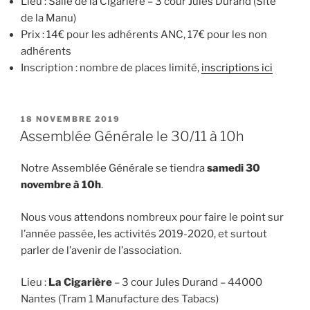
Lieu : Salle de la Cigarière – 3 cour Jules Durand (Site
de la Manu)
Prix : 14€ pour les adhérents ANC, 17€ pour les non
adhérents
Inscription : nombre de places limité,
inscriptions ici
PUBLIÉ
18 NOVEMBRE 2019
LE
Assemblée Générale le 30/11 à 10h
Notre Assemblée Générale se tiendra
samedi 30
novembre à 10h
.
Nous vous attendons nombreux pour faire le point sur
l’année passée, les activités 2019-2020, et surtout
parler de l’avenir de l’association.
Lieu :
La Cigarière
– 3 cour Jules Durand – 44000
Nantes (Tram 1 Manufacture des Tabacs)