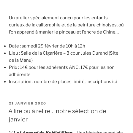
Un atelier spécialement conçu pour les enfants
curieux de la calligraphie et de la peinture chinoises, où
l’on apprend à manier le pinceau et l’encre de Chine…
Date : samedi 29 février de 10h à 12h
Lieu : Salle de la Cigarière – 3 cour Jules Durand (Site
de la Manu)
Prix : 14€ pour les adhérents ANC, 17€ pour les non
adhérents
Inscription : nombre de places limité,
inscriptions ici
PUBLIÉ
21 JANVIER 2020
LE
A lire ou à relire… notre sélection de
janvier
1/
Le Léopard de Kubilai Khan
– Une histoire mondiale