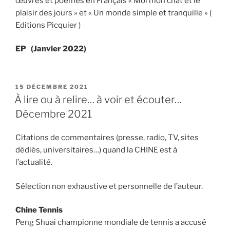
œuvres et poèmes en Français « Moi mon chat et le
plaisir des jours » et « Un monde simple et tranquille » (
Editions Picquier )
EP (Janvier 2022)
PUBLIÉ
15 DÉCEMBRE 2021
LE
À lire ou à relire… à voir et écouter…
Décembre 2021
Citations de commentaires (presse, radio, TV, sites
dédiés, universitaires…) quand la CHINE est à
l’actualité.
Sélection non exhaustive et personnelle de l’auteur.
Chine Tennis
Peng Shuai championne mondiale de tennis a accusé