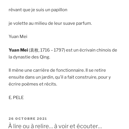
rêvant que je suis un papillon
je volette au milieu de leur suave parfum.
Yuan Mei
Yuan Mei
(袁枚, 1716 – 1797) est un écrivain chinois de
la dynastie des Qing.
Il mène une carrière de fonctionnaire. Il se retire
ensuite dans un jardin, qu’il a fait construire, pour y
écrire poèmes et récits.
E. PELE
PUBLIÉ
26 OCTOBRE 2021
LE
À lire ou à relire… à voir et écouter…