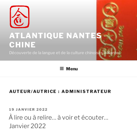
Aller
au
contenu
principal
ATLANTIQUE NANTES
CHINE
Découverte de la langue et de la culture chinoises à Nantes
Menu
AUTEUR/AUTRICE :
ADMINISTRATEUR
PUBLIÉ
19 JANVIER 2022
LE
À lire ou à relire… à voir et écouter…
Janvier 2022