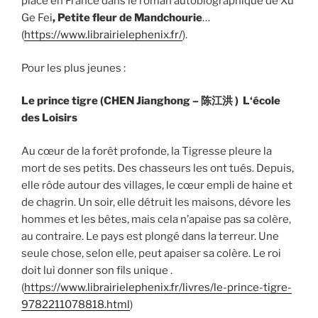
place en France dans le roman autobiographique de Xu
Ge Fei
, Petite fleur de Mandchourie
…
(
https://www.librairielephenix.fr/
).
Pour les plus jeunes :
Le prince tigre (CHEN Jianghong –
陈江洪
) L
‘éc
ole
des Loisirs
Au cœur de la forêt profonde, la Tigresse pleure la
mort de ses petits. Des chasseurs les ont tués. Depuis,
elle rôde autour des villages, le cœur empli de haine et
de chagrin. Un soir, elle détruit les maisons, dévore les
hommes et les bêtes, mais cela n’apaise pas sa colère,
au contraire. Le pays est plongé dans la terreur. Une
seule chose, selon elle, peut apaiser sa colère. Le roi
doit lui donner son fils unique .
(
https://www.librairielephenix.fr/livres/le-prince-tigre-
9782211078818.html
)