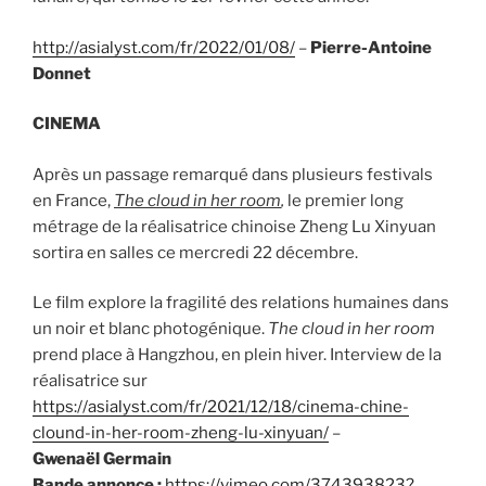
http://asialyst.com/fr/2022/01/08/
–
Pierre-Antoine
Donnet
CINEMA
Après un passage remarqué dans plusieurs festivals
en France,
The cloud in her room
,
le premier long
métrage de la réalisatrice chinoise Zheng Lu Xinyuan
sortira en salles ce mercredi 22 décembre.
Le film explore la fragilité des relations humaines dans
un noir et blanc photogénique.
The cloud in her room
prend place à Hangzhou, en plein hiver. Interview de la
réalisatrice sur
https://asialyst.com/fr/2021/12/18/cinema-chine-
clound-in-her-room-zheng-lu-xinyuan/
–
Gwenaël Germain
Bande annonce :
https://vimeo.com/374393823?